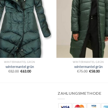
WINTERMANTEL GRÜN
WINTERMANTEL GRÜN
wintermantel grün
wintermantel grün
€
82.00
€
63.00
€
75.00
€
58.00
ZAHLUNGSMETHODE