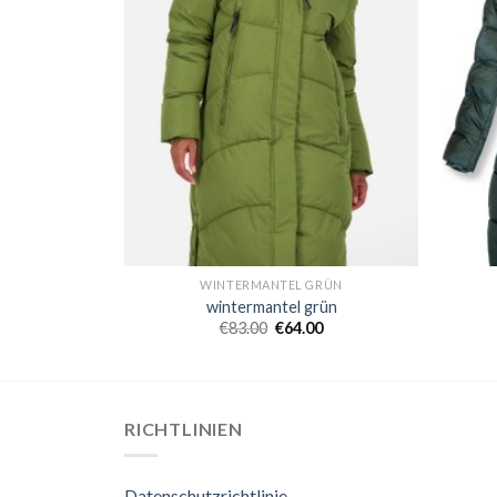
GRÜN
WINTERMANTEL GRÜN
rün
wintermantel grün
0
€
83.00
€
64.00
RICHTLINIEN
Datenschutzrichtlinie