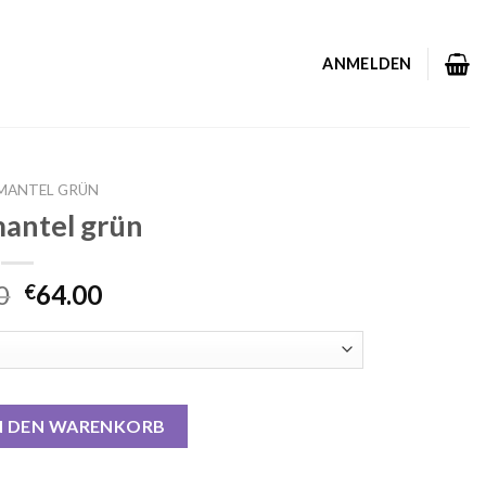
ANMELDEN
MANTEL GRÜN
antel grün
0
64.00
€
Menge
N DEN WARENKORB