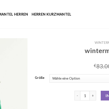
MANTEL HERREN
HERREN KURZMANTEL
WINTER
winterm
83.0
€
Größe
wintermantel grün 
I