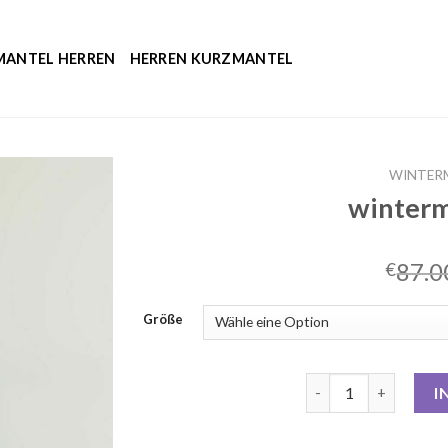
MANTEL HERREN
HERREN KURZMANTEL
WINTER
winterm
87.0
€
Größe
wintermantel grün 
I