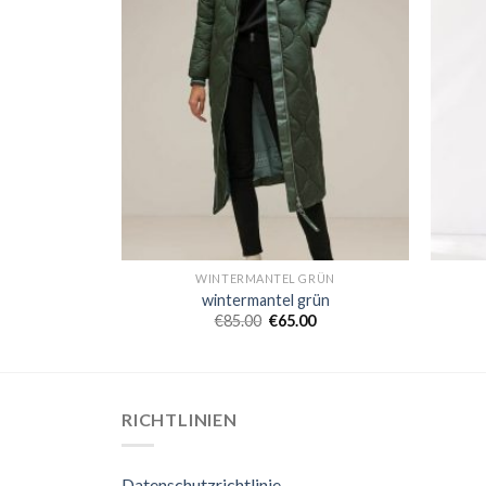
GRÜN
WINTERMANTEL GRÜN
rün
wintermantel grün
0
€
85.00
€
65.00
RICHTLINIEN
Datenschutzrichtlinie