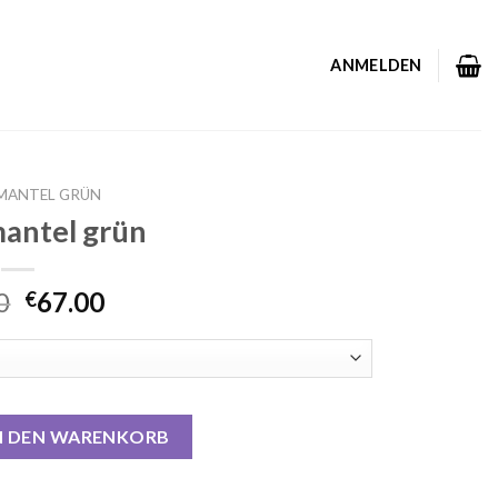
ANMELDEN
MANTEL GRÜN
antel grün
0
67.00
€
Menge
N DEN WARENKORB