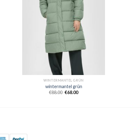
WINTERMANTEL GRÜN
wintermantel grün
€
88.00
€
68.00