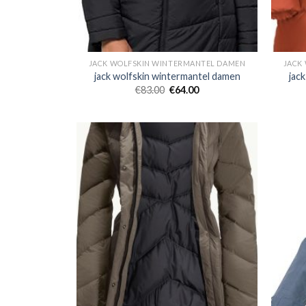
JACK WOLFSKIN WINTERMANTEL DAMEN
JACK
jack wolfskin wintermantel damen
jac
€
83.00
€
64.00