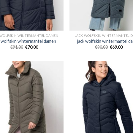
 WOLFSKIN WINTERMANTEL DAMEN
JACK WOLFSKIN WINTERMANTEL 
k wolfskin wintermantel damen
jack wolfskin wintermantel d
€
91.00
€
70.00
€
90.00
€
69.00