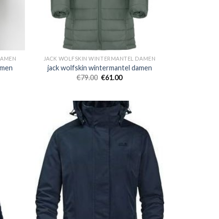
DAMEN
JACK WOLFSKIN WINTERMANTEL DAMEN
amen
jack wolfskin wintermantel damen
€
79.00
€
61.00