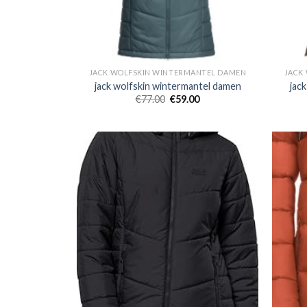
JACK WOLFSKIN WINTERMANTEL DAMEN
JACK
jack wolfskin wintermantel damen
jac
€
77.00
€
59.00