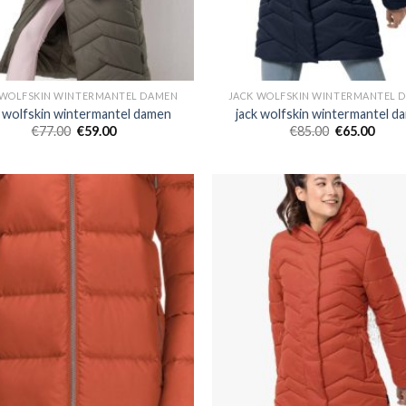
 WOLFSKIN WINTERMANTEL DAMEN
JACK WOLFSKIN WINTERMANTEL 
k wolfskin wintermantel damen
jack wolfskin wintermantel d
€
77.00
€
59.00
€
85.00
€
65.00