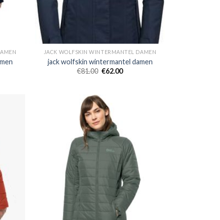
DAMEN
JACK WOLFSKIN WINTERMANTEL DAMEN
amen
jack wolfskin wintermantel damen
€
81.00
€
62.00