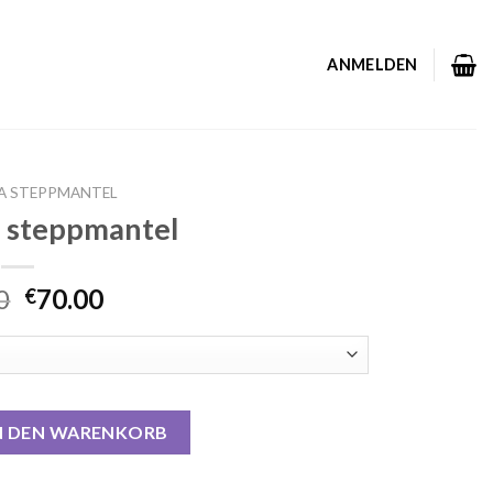
ANMELDEN
A STEPPMANTEL
 steppmantel
0
70.00
€
tel Menge
N DEN WARENKORB