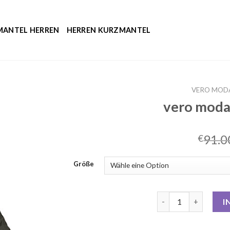
MANTEL HERREN
HERREN KURZMANTEL
VERO MOD
vero moda
91.0
€
Größe
vero moda steppman
I