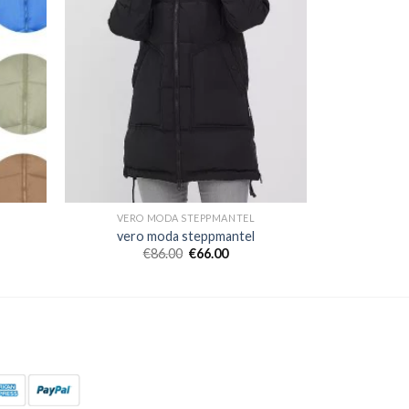
VERO MODA STEPPMANTEL
vero moda steppmantel
€
86.00
€
66.00