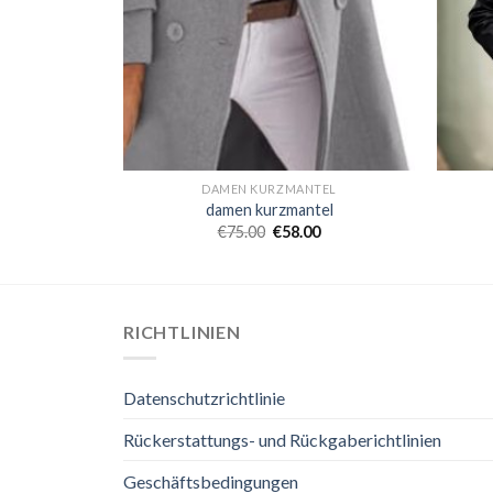
TEL
DAMEN KURZMANTEL
tel
damen kurzmantel
0
€
75.00
€
58.00
RICHTLINIEN
Datenschutzrichtlinie
Rückerstattungs- und Rückgaberichtlinien
Geschäftsbedingungen