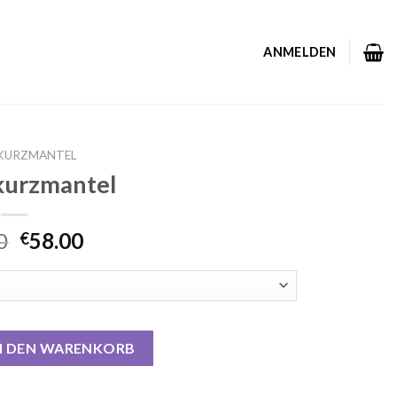
ANMELDEN
KURZMANTEL
kurzmantel
0
58.00
€
Menge
N DEN WARENKORB