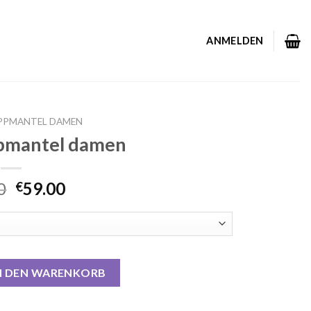
ANMELDEN
PPMANTEL DAMEN
ppmantel damen
0
59.00
€
 damen Menge
N DEN WARENKORB