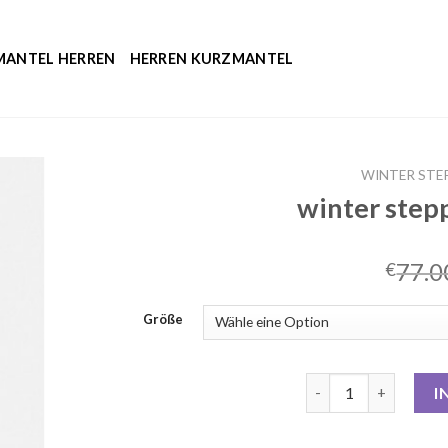
MANTEL HERREN
HERREN KURZMANTEL
WINTER STE
winter ste
77.0
€
Größe
winter steppmantel
I