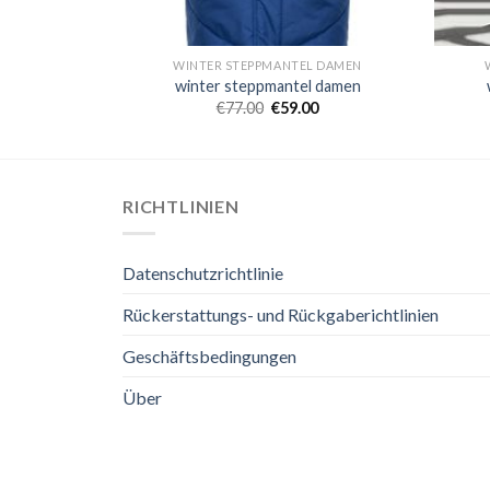
L DAMEN
WINTER STEPPMANTEL DAMEN
l damen
winter steppmantel damen
0
€
77.00
€
59.00
RICHTLINIEN
Datenschutzrichtlinie
Rückerstattungs- und Rückgaberichtlinien
Geschäftsbedingungen
Über