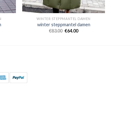
N
WINTER STEPPMANTEL DAMEN
n
winter steppmantel damen
€
83.00
€
64.00