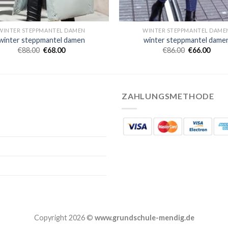
WINTER STEPPMANTEL DAMEN
WINTER STEPPMANTEL DAME
winter steppmantel damen
winter steppmantel dame
€
88.00
€
68.00
€
86.00
€
66.00
ZAHLUNGSMETHODE
Copyright 2026 ©
www.grundschule-mendig.de