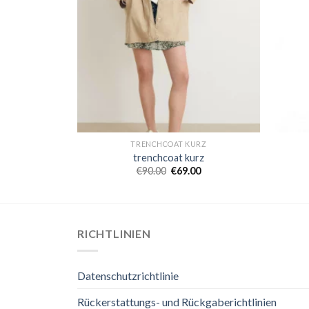
RZ
TRENCHCOAT KURZ
rz
trenchcoat kurz
0
€
90.00
€
69.00
RICHTLINIEN
Datenschutzrichtlinie
Rückerstattungs- und Rückgaberichtlinien