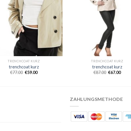
TRENCHCOAT KURZ
TRENCHCOAT KURZ
trenchcoat kurz
trenchcoat kurz
€
77.00
€
59.00
€
87.00
€
67.00
ZAHLUNGSMETHODE