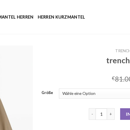
MANTEL HERREN
HERREN KURZMANTEL
TRENC
trench
81.0
€
Größe
trenchcoat kurz Me
I