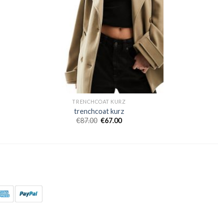
TRENCHCOAT KURZ
trenchcoat kurz
€
87.00
€
67.00