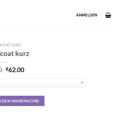
ANMELDEN
HCOAT KURZ
coat kurz
0
62.00
€
nge
N DEN WARENKORB