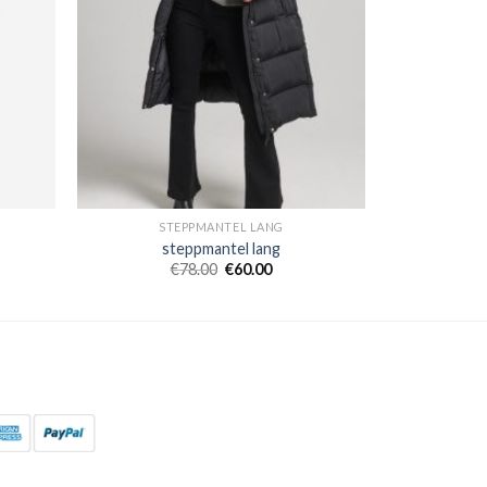
STEPPMANTEL LANG
steppmantel lang
€
78.00
€
60.00