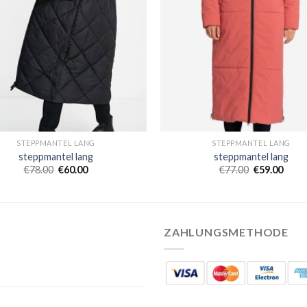
STEPPMANTEL LANG
STEPPMANTEL LANG
steppmantel lang
steppmantel lang
€
78.00
€
60.00
€
77.00
€
59.00
ZAHLUNGSMETHODE