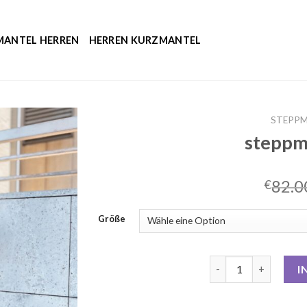
MANTEL HERREN
HERREN KURZMANTEL
STEPPM
steppm
82.0
€
Größe
steppmantel lang M
I