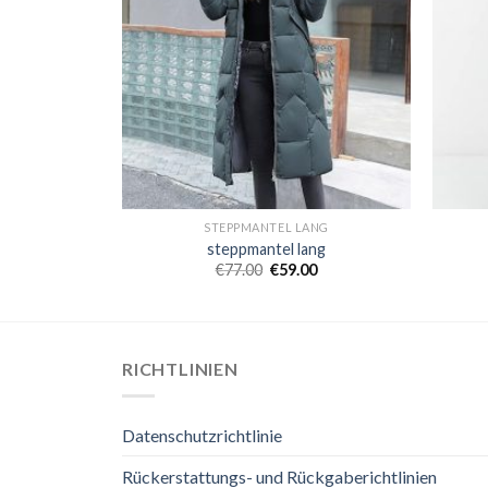
ANG
STEPPMANTEL LANG
ang
steppmantel lang
0
€
77.00
€
59.00
RICHTLINIEN
Datenschutzrichtlinie
Rückerstattungs- und Rückgaberichtlinien