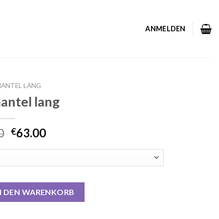
ANMELDEN
ANTEL LANG
antel lang
0
63.00
€
enge
N DEN WARENKORB