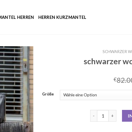
MANTEL HERREN
HERREN KURZMANTEL
SCHWARZER W
schwarzer w
82.0
€
Größe
schwarzer wollmant
I