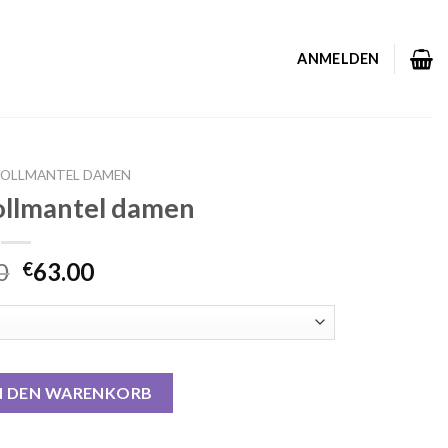
ANMELDEN
OLLMANTEL DAMEN
ollmantel damen
0
63.00
€
el damen Menge
N DEN WARENKORB