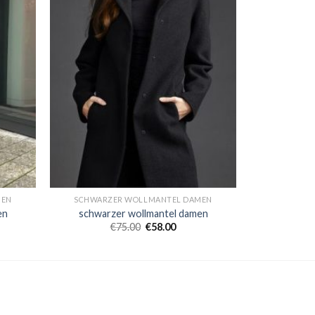
MEN
SCHWARZER WOLLMANTEL DAMEN
en
schwarzer wollmantel damen
€
75.00
€
58.00