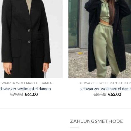
HWARZER WOLLMANTEL DAMEN
SCHWARZER WOLLMANTEL DA
chwarzer wollmantel damen
schwarzer wollmantel dam
€
79.00
€
61.00
€
82.00
€
63.00
ZAHLUNGSMETHODE