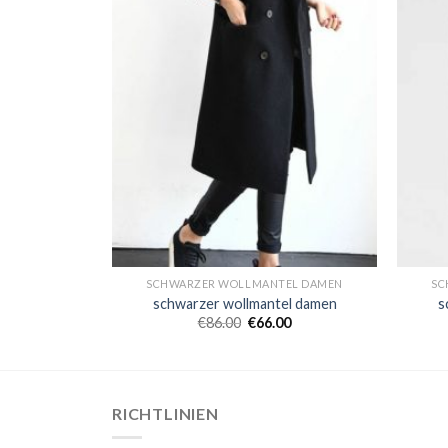
EL DAMEN
SCHWARZER WOLLMANTEL DAMEN
SC
el damen
schwarzer wollmantel damen
s
0
€
86.00
€
66.00
RICHTLINIEN