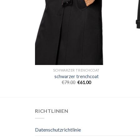
HCOAT
SCHWARZER TRENCHCOAT
hcoat
schwarzer trenchcoat
0
€
79.00
€
61.00
RICHTLINIEN
Datenschutzrichtlinie