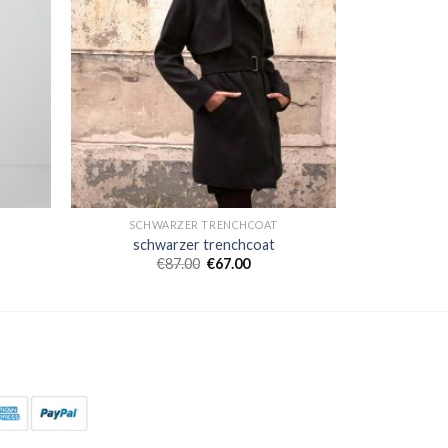
SCHWARZER TRENCHCOAT
schwarzer trenchcoat
€
87.00
€
67.00