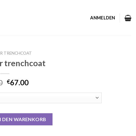
ANMELDEN
R TRENCHCOAT
r trenchcoat
0
67.00
€
at Menge
N DEN WARENKORB