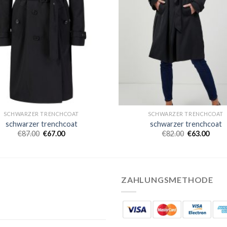
SCHWARZER TRENCHCOAT
SCHWARZER TRENCHCOAT
schwarzer trenchcoat
schwarzer trenchcoat
€
87.00
€
67.00
€
82.00
€
63.00
ZAHLUNGSMETHODE