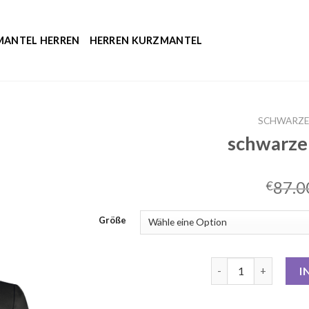
MANTEL HERREN
HERREN KURZMANTEL
SCHWARZE
schwarze
87.0
€
Größe
schwarzer trenchco
I