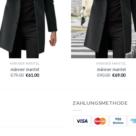
MÄNNER MANTEL
MÄNNER MANTEL
männer mantel
männer mantel
€
79.00
€
61.00
€
90.00
€
69.00
ZAHLUNGSMETHODE