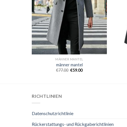
EL
MÄNNER MANTEL
l
männer mantel
0
€
77.00
€
59.00
RICHTLINIEN
Datenschutzrichtlinie
Rückerstattungs- und Rückgaberichtlinien