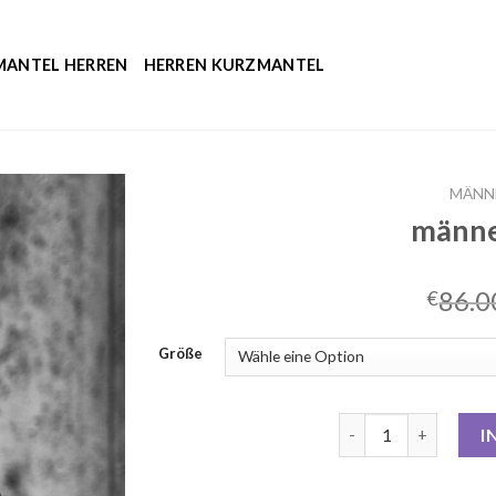
MANTEL HERREN
HERREN KURZMANTEL
MÄNN
männe
86.0
€
Größe
männer mantel Men
I