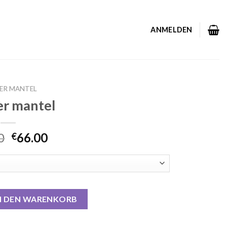
ANMELDEN
ER MANTEL
r mantel
0
66.00
€
ge
N DEN WARENKORB