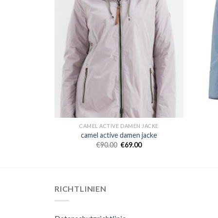
N JACKE
CAMEL ACTIVE DAMEN JACKE
 jacke
camel active damen jacke
0
€
90.00
€
69.00
RICHTLINIEN