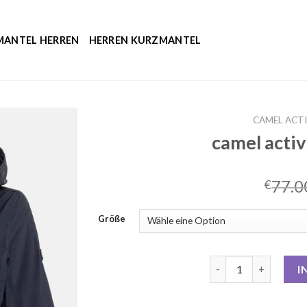
MANTEL HERREN
HERREN KURZMANTEL
CAMEL ACTI
camel acti
77.0
€
Größe
camel active damen 
I