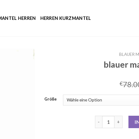
MANTEL HERREN
HERREN KURZMANTEL
BLAUER 
blauer m
78.0
€
Größe
blauer mantel dame
I