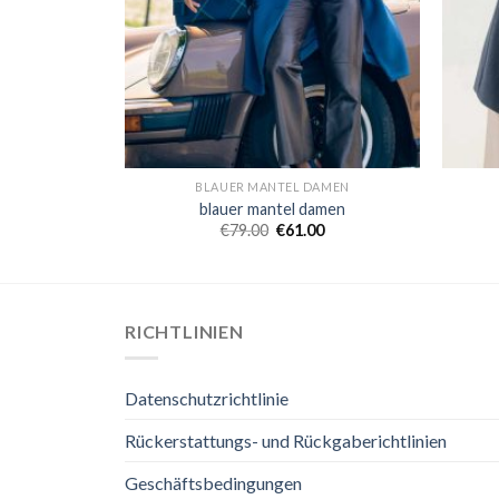
AMEN
BLAUER MANTEL DAMEN
amen
blauer mantel damen
0
€
79.00
€
61.00
RICHTLINIEN
Datenschutzrichtlinie
Rückerstattungs- und Rückgaberichtlinien
Geschäftsbedingungen