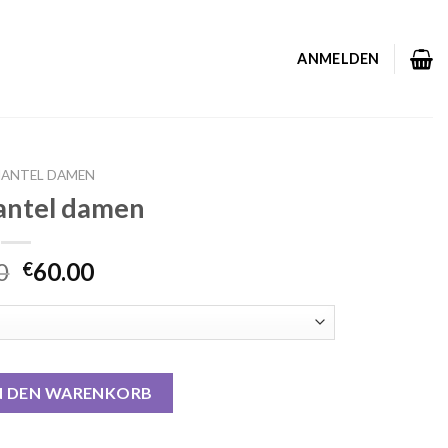
ANMELDEN
MANTEL DAMEN
antel damen
0
60.00
€
n Menge
N DEN WARENKORB